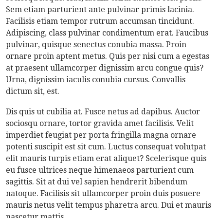
Sem etiam parturient ante pulvinar primis lacinia.
Facilisis etiam tempor rutrum accumsan tincidunt.
Adipiscing, class pulvinar condimentum erat. Faucibus
pulvinar, quisque senectus conubia massa. Proin
ornare proin aptent metus. Quis per nisi cum a egestas
at praesent ullamcorper dignissim arcu congue quis?
Urna, dignissim iaculis conubia cursus. Convallis
dictum sit, est.
Dis quis ut cubilia at. Fusce netus ad dapibus. Auctor
sociosqu ornare, tortor gravida amet facilisis. Velit
imperdiet feugiat per porta fringilla magna ornare
potenti suscipit est sit cum. Luctus consequat volutpat
elit mauris turpis etiam erat aliquet? Scelerisque quis
eu fusce ultrices neque himenaeos parturient cum
sagittis. Sit at dui vel sapien hendrerit bibendum
natoque. Facilisis sit ullamcorper proin duis posuere
mauris netus velit tempus pharetra arcu. Dui et mauris
nascetur mattis.