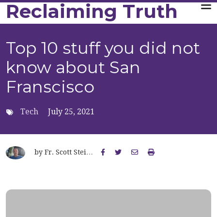
Reclaiming Truth
Skip to main content
Top 10 stuff you did not
know about San
Franscisco
Tech
July 25, 2021
by
Fr. Scott Stei…