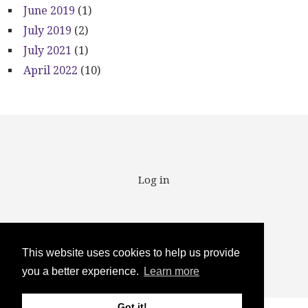
June 2019
(1)
July 2019
(2)
July 2021
(1)
April 2022
(10)
User account menu
Log in
This website uses cookies to help us provide
Copyright ©2025
you a better experience.
Learn more
Got it!